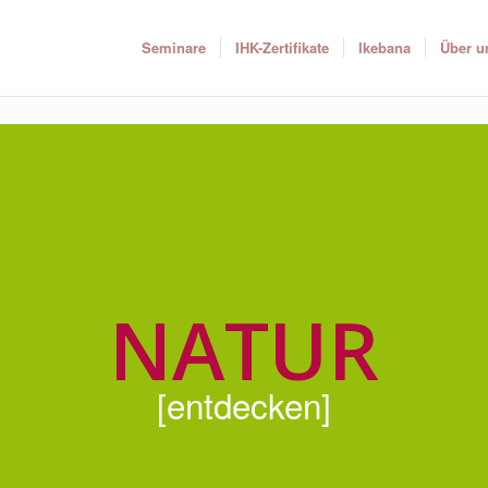
Seminare
IHK-Zertifikate
Ikebana
Über u
NATUR
[entdecken]